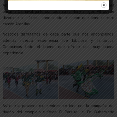
Aparte, pudimos observar que es una opción magnifica para
pasar la Carnaval, junto con toda su familia y amigos. Allí puede
divertirse al máximo, conociendo el rincón que tiene nuestro
cantón Arenillas.
Nosotros disfrutamos de cada parte que nos encontramos,
además nuestra experiencia fue fabulosa y fantástica.
Conocimos todo el bueno que ofrece una muy buena
experiencia.
Así que la pasamos excelentemente bien con la compañía del
dueño del complejo turístico El Paraíso, el Dr. Gubersindo