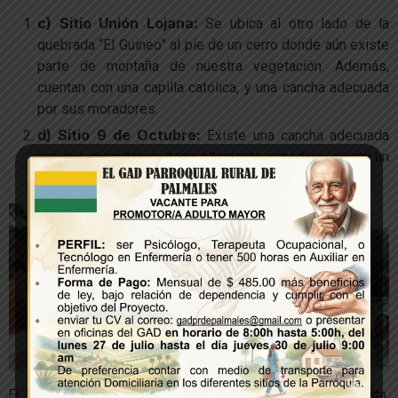
c) Sitio Unión Lojana:
Se ubica al otro lado de la
quebrada “El Guineo” al pie de un cerro donde aún existe
parte de montaña de nuestra vegetación. Además,
cuentan con una capilla católica, y una cancha adecuada
por sus moradores.
d) Sitio 9 de Octubre:
Existe una cancha adecuada
por sus moradores, zona altamente ganadera, existe un
centro turístico privado llamado “El Paraíso”.
El Paraíso ofrece una buena atención y recreación al turista.